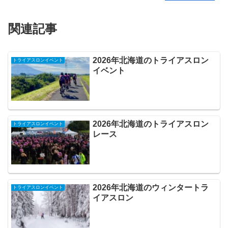
関連記事
2026年北海道のトライアスロン
トライアスロンイベント
イベント
2026年北海道のトライアスロン
トライアスロンイベント
レース
2026年北海道のウィンタートラ
トライアスロンイベント
イアスロン