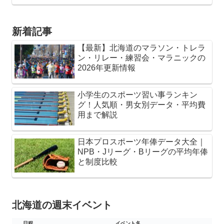
新着記事
【最新】北海道のマラソン・トレラ
ン・リレー・練習会・マラニックの
2026年更新情報
小学生のスポーツ習い事ランキン
グ！人気順・男女別データ・平均費
用まで解説
日本プロスポーツ年俸データ大全｜
NPB・Jリーグ・Bリーグの平均年俸
と制度比較
北海道の週末イベント
日程
イベント名