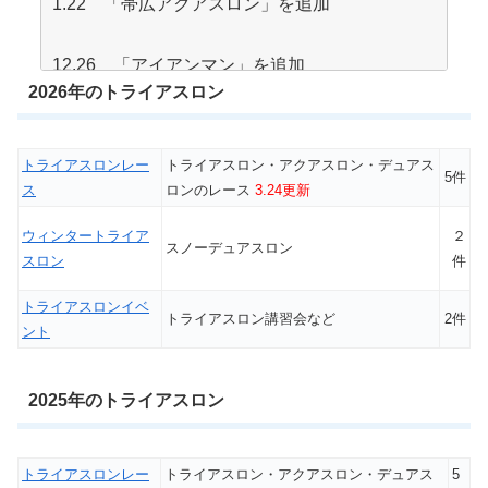
1.22 「帯広アクアスロン」を追加
12.26 「アイアンマン」を追加
2026年のトライアスロン
トライアスロンレー
トライアスロン・アクアスロン・デュアス
5件
ス
ロンのレース
3.24更新
ウィンタートライア
２
スノーデュアスロン
スロン
件
トライアスロンイベ
トライアスロン講習会など
2件
ント
2025年のトライアスロン
トライアスロンレー
トライアスロン・アクアスロン・デュアス
5