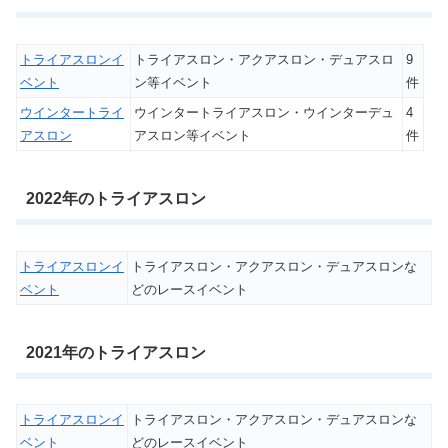
トライアスロンイ
トライアスロン・アクアスロン・デュアスロ
9
ベント
ン等イベント
件
ウインタートライ
ウインタートライアスロン・ウインターデュ
4
アスロン
アスロン等イベント
件
2022年のトライアスロン
トライアスロンイ
トライアスロン・アクアスロン・デュアスロンな
ベント
どのレースイベント
2021年のトライアスロン
トライアスロンイ
トライアスロン・アクアスロン・デュアスロンな
ベント
どのレースイベント