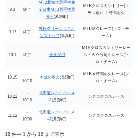
MTB北海道選手権兼
MTBクロスカントリー(ク
9.3
終了
全日本MTB選手権選
ラス別)・１時間耐久
考会
(幕別町)
札幌グリーンライオ
MTB耐久レース(ソロ・チ
9.17
終了
ンズカップ
(厚真町)
ーム)
MTBクロスカントリーレー
10.1
終了
ササダ沼
ス・６０分耐久レース(ソ
ロ・チーム)
～
MTB４時間耐久レース(ソ
10.15
本舗の耐久
(長沼町)
10/10
ロ・チーム)
～
北海道シクロクロス
10.22
シクロクロスレース
10/10
#1
(月形町)
～
北海道シクロクロス
11.12
シクロクロスレース
10/30
#2
(月形町)
16 件中 1 から 16 まで表示