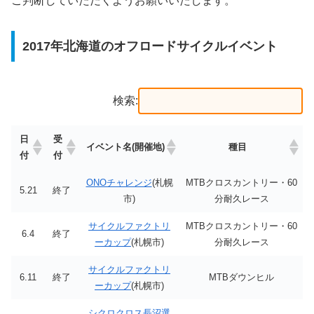
ご判断していただくようお願いいたします。
2017年北海道のオフロードサイクルイベント
検索:
日
受
イベント名(開催地)
種目
付
付
ONOチャレンジ
(札幌
MTBクロスカントリー・60
5.21
終了
市)
分耐久レース
サイクルファクトリ
MTBクロスカントリー・60
6.4
終了
ーカップ
(札幌市)
分耐久レース
サイクルファクトリ
6.11
終了
MTBダウンヒル
ーカップ
(札幌市)
シクロクロス長沼選