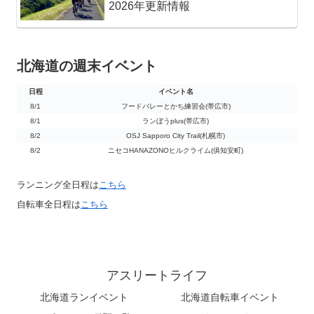
2026年更新情報
北海道の週末イベント
日程
イベント名
日程
イベント名
8/1
フードバレーとかち練習会(帯広市)
8/1
ランぼうplus(帯広市)
8/2
OSJ Sapporo City Trail(札幌市)
8/2
ニセコHANAZONOヒルクライム(俱知安町)
ランニング全日程は
こちら
自転車全日程は
こちら
アスリートライフ
北海道ランイベント
北海道自転車イベント