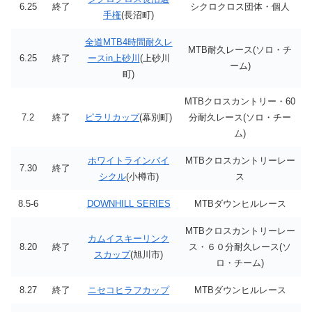
6.25
終了
シクロクロス団体・個人
手権
(長沼町)
全道MTB4時間耐久レ
MTB耐久レース(ソロ・チ
6.25
終了
ースin上砂川
(上砂川
ーム)
町)
MTBクロスカントリー・60
7.2
終了
ピラリカップ
(幕別町)
分耐久レース(ソロ・チー
ム)
ホワイトラインバイ
MTBクロスカントリーレー
7.30
終了
シクル
(小樽市)
ス
8.5-6
DOWNHILL SERIES
MTBダウンヒルレース
MTBクロスカントリーレー
カムイスキーリンク
8.20
終了
ス・６０分耐久レース(ソ
スカップ
(旭川市)
ロ・チーム)
8.27
終了
ニセコヒラフカップ
MTBダウンヒルレース