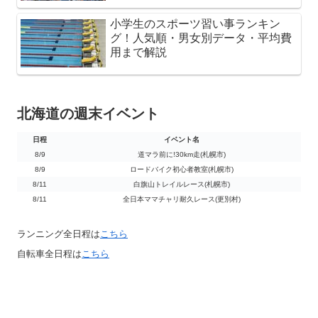
小学生のスポーツ習い事ランキン
グ！人気順・男女別データ・平均費
用まで解説
北海道の週末イベント
日程
イベント名
日程
イベント名
8/9
道マラ前に!30km走(札幌市)
8/9
ロードバイク初心者教室(札幌市)
8/11
白旗山トレイルレース(札幌市)
8/11
全日本ママチャリ耐久レース(更別村)
ランニング全日程は
こちら
自転車全日程は
こちら