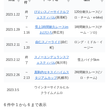
付
終
びえいスノーサイクルフ
120分耐久レース(ソ
2023.1.22
了
ェスティバル
(美瑛町)
ロ・チーム・e-bike)
～
雪上1時間耐久レースim
1時間耐久レース(チ
2023.1.29
1.16
おびひろ
(帯広市)
ーム・ソロ)
～
由仁スノーライド
(由仁
ロング・ミドル・イ
2023.2.11
1.20
町)
ージー
終
スノーエンデュランスフ
2023.2.12
雪上バイク5km
了
ェスティバル
(旭川市)
～
真駒内セキスイハイムス
2時間耐久レース(ソ
2023.2.26
2.13
タジアムカップ
(札幌市)
ロ・チーム)
ウインターサイクルヒル
2023.3.5
クライムメムロ
6 件中 1 から 6 まで表示