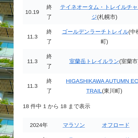
終
テイネオータム・トレイルチャ
10.19
了
ジ
(札幌市)
終
ゴールデンラーチトレイル
(中
11.3
了
町)
終
11.3
室蘭岳トレイルラン
(室蘭市
了
終
HIGASHIKAWA AUTUMN E
11.3
了
TRAIL
(東川町)
18 件中 1 から 18 まで表示
2024年
マラソン
オフロード