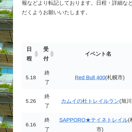
報などより転記しております。日程・詳細な
だくようお願いいたします。
日
受
イベント名
程
付
終
5.18
Red Bull 400
(札幌市)
了
終
5.26
カムイの杜トレイルラン
(旭川
了
終
SAPPORO★テイネトレイル
(
6.16
了
市)