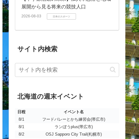
展開から見る将来の競技人口
2026-08-03
日本のスポーツ
サイト内検索
北海道の週末イベント
日程
イベント名
日程
イベント名
8/1
フードバレーとかち練習会(帯広市)
8/1
ランぼうplus(帯広市)
8/2
OSJ Sapporo City Trail(札幌市)