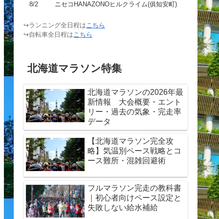
8/2
ニセコHANAZONOヒルクライム(俱知安町)
↪ランニング全日程は
こちら
↪自転車全日程は
こちら
北海道マラソン特集
北海道マラソンの2026年最
新情報 大会概要・エント
リー・過去の気象・完走率
データ
【北海道マラソン完全攻
略】気温別ペース戦略とコ
ース難所・混雑回避術
フルマラソン完走の教科書
｜初心者向けペース設定と
失敗しない給水補給