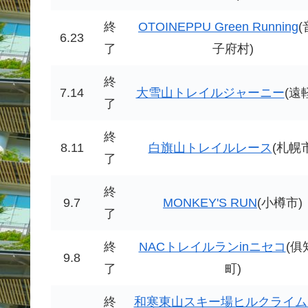
終
OTOINEPPU Green Running
(
6.23
了
子府村)
終
7.14
大雪山トレイルジャーニー
(遠
了
終
8.11
白旗山トレイルレース
(札幌
了
終
9.7
MONKEY'S RUN
(小樽市)
了
終
NACトレイルランinニセコ
(俱
9.8
了
町)
終
和寒東山スキー場ヒルクライム