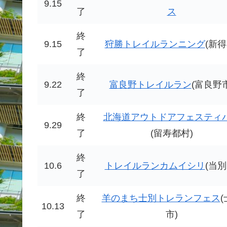
9.15
了
ス
終
9.15
狩勝トレイルランニング
(新得
了
終
9.22
富良野トレイルラン
(富良野市
了
終
北海道アウトドアフェスティ
9.29
了
(留寿都村)
終
10.6
トレイルランカムイシリ
(当別
了
終
羊のまち士別トレランフェス
10.13
了
市)