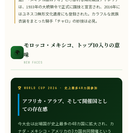
は、1933年の大統領令で正式に国技と宣言され、2016年に
はユネスコ無形文化遺産にも登録された。カラフルな民族
衣装をまとった騎手「チャロ」の妙技は必見。
モロッコ・メキシコ、トップ10入りの意
🌍
味
NEW FACES
🏆 WORLD CUP 2026 · 史上最多48カ国参加
アフリカ・アラブ、そして開催国とし
ての存在感
今大会は出場国が史上最多の48カ国に拡大され、カ
ナダ・メキシコ・アメリカの3カ国共同開催という