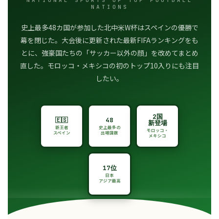
NATIONS
史上最多48カ国が参加した北中米W杯はスペインの優勝で
幕を閉じた。大会後に更新された最新FIFAランキングをも
とに、強豪国たちの「サッカー以外の顔」を改めてまとめ
直した。モロッコ・メキシコの初のトップ10入りにも注目
したい。
2国
🇪🇸
48
新登場
新王者
史上最多の
モロッコ・
スペイン
出場国数
メキシコ
17位
日本
アジア最高