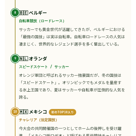
🇧🇪 ベルギー
自転車競技（ロードレース）
サッカーでも黄金世代が活躍してきたが、ベルギーにおける
「最強の国技」は実は自転車。自転車ロードレースの人気は
凄まじく、世界的なレジェンド選手を多く輩出している。
🇳🇱 オランダ
スピードスケート / サッカー
オレンジ軍団と呼ばれるサッカー強豪国だが、冬の国技は
「スピードスケート」。オリンピックでもメダルを量産す
る氷上王国であり、夏はサッカーや自転車が圧倒的な人気を
誇る。
🇲🇽 メキシコ
初のTOP10入り
チャレリア（法定国技）
今大会の共同開催国の一つとしてホームの後押しを受け躍
進。「メキシコ版ロデオ」と呼ばれる馬術競技チャレリア