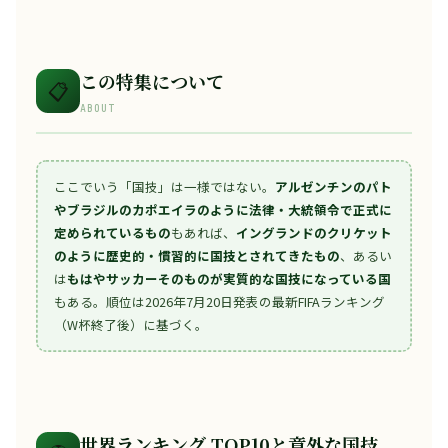
この特集について
📋
ABOUT
ここでいう「国技」は一様ではない。
アルゼンチンのパト
やブラジルのカポエイラのように法律・大統領令で正式に
定められているもの
もあれば、
イングランドのクリケット
のように歴史的・慣習的に国技とされてきたもの
、あるい
は
もはやサッカーそのものが実質的な国技になっている国
もある。順位は2026年7月20日発表の最新FIFAランキング
（W杯終了後）に基づく。
世界ランキング TOP10と意外な国技