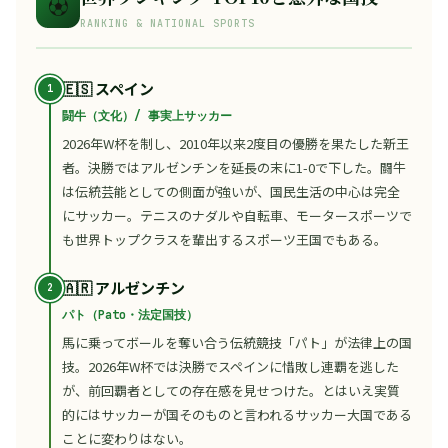
⚽
RANKING & NATIONAL SPORTS
🇪🇸 スペイン
闘牛（文化）/ 事実上サッカー
2026年W杯を制し、2010年以来2度目の優勝を果たした新王
者。決勝ではアルゼンチンを延長の末に1-0で下した。闘牛
は伝統芸能としての側面が強いが、国民生活の中心は完全
にサッカー。テニスのナダルや自転車、モータースポーツで
も世界トップクラスを輩出するスポーツ王国でもある。
🇦🇷 アルゼンチン
パト（Pato・法定国技）
馬に乗ってボールを奪い合う伝統競技「パト」が法律上の国
技。2026年W杯では決勝でスペインに惜敗し連覇を逃した
が、前回覇者としての存在感を見せつけた。とはいえ実質
的にはサッカーが国そのものと言われるサッカー大国である
ことに変わりはない。