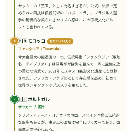
サッカーの「王国」として有名すぎるが、公式に法律で定
められた国技は伝統武術の「カポエイラ」。ブラジル人選
手の驚異的な柔らかさやリズム感は、この伝統文化がルー
ツとも言われている。
🇲🇦 モロッコ
初のTOP10入り
ファンタジア（Tbourida）
今大会最大の躍進国の一つ。伝統馬術「ファンタジア（現地
名：ティブリダ）」は騎馬隊が隊列を組んで一斉に空砲を放
つ勇壮な演武で、2021年にユネスコ無形文化遺産にも登録
された。アフリカ・アラブ勢として存在感を高め、初めて
世界ランキングトップ10入りを果たした。
🇵🇹 ポルトガル
サッカー / 闘牛
クリスティアーノ・ロナウドの母国。スペイン同様に伝統的
な闘牛もあるが、事実上の国技は完全にサッカーであり、国
民生活の中心にある。