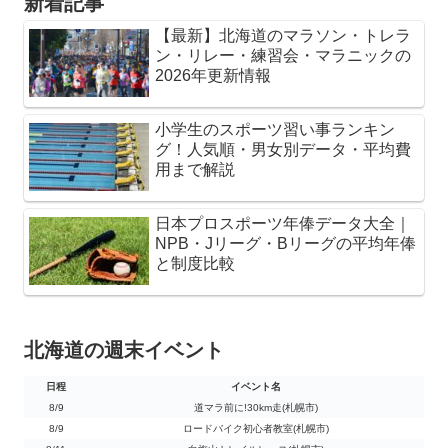
新着記事
【最新】北海道のマラソン・トレラ
ン・リレー・練習会・マラニックの
2026年更新情報
小学生のスポーツ習い事ランキン
グ！人気順・男女別データ・平均費
用まで解説
日本プロスポーツ年俸データ大全｜
NPB・Jリーグ・Bリーグの平均年俸
と制度比較
北海道の週末イベント
日程
イベント名
日程
イベント名
8/9
道マラ前に!30km走(札幌市)
8/9
ロードバイク初心者教室(札幌市)