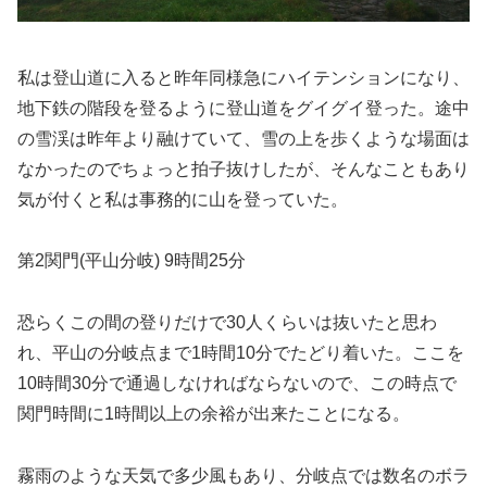
私は登山道に入ると昨年同様急にハイテンションになり、
地下鉄の階段を登るように登山道をグイグイ登った。途中
の雪渓は昨年より融けていて、雪の上を歩くような場面は
なかったのでちょっと拍子抜けしたが、そんなこともあり
気が付くと私は事務的に山を登っていた。
第2関門(平山分岐) 9時間25分
恐らくこの間の登りだけで30人くらいは抜いたと思わ
れ、平山の分岐点まで1時間10分でたどり着いた。ここを
10時間30分で通過しなければならないので、この時点で
関門時間に1時間以上の余裕が出来たことになる。
霧雨のような天気で多少風もあり、分岐点では数名のボラ