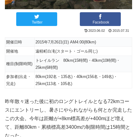
Twitter
Facebook
2023.06.02
2015.07.31
開催日時
2015年7月26日(日) AM4:00(80km)
開催地
遠軽町白滝(スタート・ゴール同じ)
トレイルラン 80km(15時間)・40km(10時間)・
種目(制限時間)
25km(6時間)
参加者(出走・
80km(192名・135名)・40km(156名・149名)・
完走)
25km(113名・105名)
昨年散々迷った後に初のロングトレイルとなる72kmコー
スにエントリーし、暑さにやられながらも何とか完走した
この大会。今年は距離が+8km標高差が+400mほど増え
て、距離80km・累積標高差3400mの制限時間は15時間と
なった。