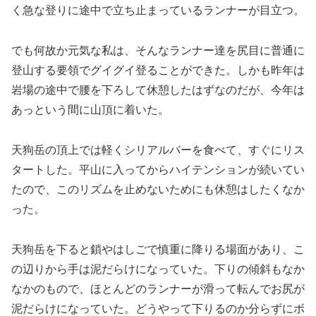
く急な登りに途中で立ち止まっているランナーが目立つ。
でも何故か元気な私は、そんなランナー達を尻目に普通に
登山する要領でグイグイ登ることができた。しかも昨年は
岩場の途中で腰を下ろして休憩したはずなのだが、今年は
あっという間に山頂に着いた。
天狗岳の頂上では軽くシリアルバーを食べて、すぐにリス
タートした。平山に入ってからハイテンションが続いてい
たので、このリズムを止めないためにも休憩はしたくなか
った。
天狗岳を下ると鎖やはしごで慎重に降りる場面があり、こ
の辺りから手は泥だらけになっていた。下りの傾斜もなか
なかのもので、ほとんどのランナーが滑って転んでお尻が
泥だらけになっていた。どうやって下りるのか分らずにボ