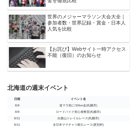
金を徹底比較
世界のメジャーマラソン大会大全｜
参加者数・世界記録・賞金・日本人
人気を比較
【お詫び】Webサイト一時アクセス
不能（復旧）のお知らせ
北海道の週末イベント
日程
イベント名
日程
イベント名
8/9
道マラ前に!30km走(札幌市)
8/9
ロードバイク初心者教室(札幌市)
8/11
白旗山トレイルレース(札幌市)
8/11
全日本ママチャリ耐久レース(更別村)