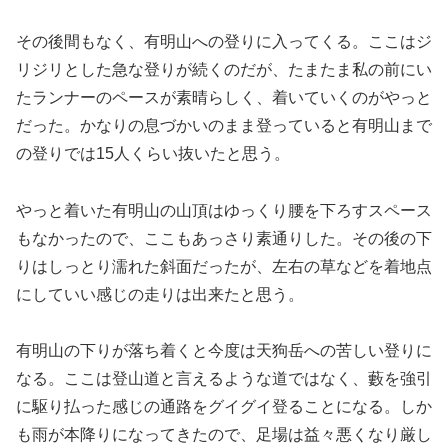
その後間もなく、有明山への登りに入ってくる。ここはジ
リジリとした急な登りが続くのだが、たまたま私の前にい
たランナーのペースが素晴らしく、着いていくのがやっと
だった。かなりの息づかいのまま登っていると有明山まで
の登りでは15人くらい抜いたと思う。
やっと着いた有明山の山頂はゆっくり腰を下ろすスペース
もなかったので、ここもあっさり素通りした。その後の下
りはしっとり濡れた斜面だったが、左右の草などを着地点
にしていい感じの走りは出来たと思う。
有明山の下りが落ち着くと今度は天狗岳への苦しい登りに
なる。ここは登山道と言えるような道ではなく、藪を強引
に駆り払った感じの通路をグイグイ登ることになる。しか
も雨が本降りになってきたので、足場は益々悪くなり厳し