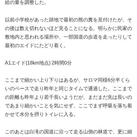
給の量を調整した。
以前小学校があった跡地で最初の熊の糞を見付けたが、そ
の後は数え切れないほど見ることになる。明らかに民家の
敷地内と思われる場所や、一部国道の歩道を走ったりして
最初のエイドにたどり着く。
A1エイド(18km地点) 2時間0分
ここまで細かい上り下りはあるが、サロマ同様6分半くら
いのペースで走り昨年と同じタイムで通過した。ここまで
の距離も昨年より若干長いようだが、まだまだ先は長いの
であまり細かいことを気にせず、ここでまず呼吸を落ち着
かせて水分を摂りトイレに入る。
このあとは白滝の国道に沿って走る山側の林道で、更に細