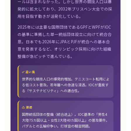
ールは含まれなかった。しかし世界の競技人口は爆
発的に拡大しており、2032年ブリスベン大会での採
用を目指す動きが活発化している。
2025年には主要な国際団体であるGPFとWPFがIOC
の基準に準拠した単一統括団体設立に向けて統合合
意。日本でも2026年にJPAとPJFが統合への基本合
意を発表するなど、オリンピック採用に向けた組織
整備が急ピッチで進んでいる。
✅ 追い風
世界的な競技人口の爆発的増加。テニスコート転用によ
る低コスト普及。若年層への急速な浸透。IOCが重視す
る「サステナビリティ」への適合性。
⚠️ 課題
国際統括団体の整備（統合途上）。IOC基準の「男性4
大陸75カ国以上・女性3大陸40カ国以上」の普及要件。
パデルとの五輪枠争い。打球音の騒音問題。