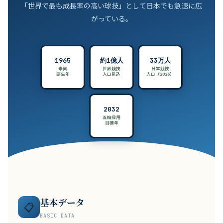
「世界で最も成長率の高い球技」として日本でも急速に広
がっている。
1965
約1億人
33万人
米国
世界競技
日本競技
誕生年
人口見込
人口（2026）
2032
五輪採用
目標年
基本データ
📋
BASIC DATA