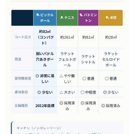
🏓 ピックル
🏸 バドミン
🎾 テニス
🏓 卓球
ボール
トン
約82㎡
コート広さ
（コンパク
約261㎡
約82㎡
約28㎡
ト）
固いパドル
ラケット
ラケット
ラケット
用具
穴あきボー
フェルトボ
セルロイド
シャトル
ル
ール
ボール
◎ 非常に易
△ やや難
習得難易度
○ 普通
○ 普通
しい
しい
身体負担
◎ 少ない
△ 大きい
○ 中程度
◎ 少ない
◎ 採用済
◎ 採用済
五輪種目
2032年目標
◎ 採用済み
み
み
キッチン（ノンボレーゾーン）