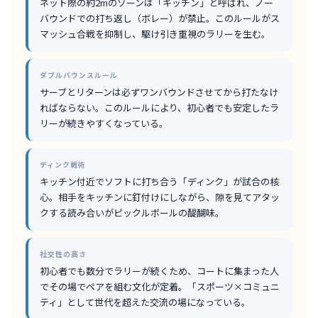
ネット際の約2mのゾーンは「キッチン」と呼ばれ、ノー
バウンドでの打ち返し（ボレー）が禁止。このルールがス
マッシュ合戦を抑制し、駆け引き重視のラリーを生む。
ダブルバウンスルール
サーブとリターンは必ずワンバウンドさせてから打たなけ
ればならない。このルールにより、初心者でも安定したラ
リーが続きやすくなっている。
ディンク戦術
キッチン付近でソフトに打ち合う「ディンク」が試合の核
心。相手をキッチンに釘付けにしながら、隙を見てアタッ
クする読み合いがピックルボールの醍醐味。
社交性の高さ
初心者でも数分でラリーが続くため、コートに集まった人
でその場でペアを組む文化が定着。「スポーツ×コミュニ
ティ」として世代を超えた交流の場になっている。