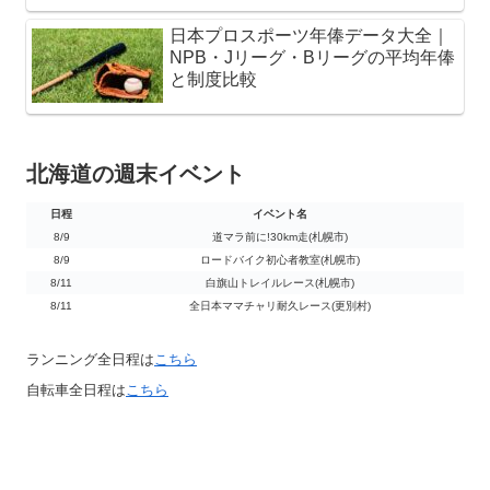
日本プロスポーツ年俸データ大全｜
NPB・Jリーグ・Bリーグの平均年俸
と制度比較
北海道の週末イベント
日程
イベント名
日程
イベント名
8/9
道マラ前に!30km走(札幌市)
8/9
ロードバイク初心者教室(札幌市)
8/11
白旗山トレイルレース(札幌市)
8/11
全日本ママチャリ耐久レース(更別村)
ランニング全日程は
こちら
自転車全日程は
こちら