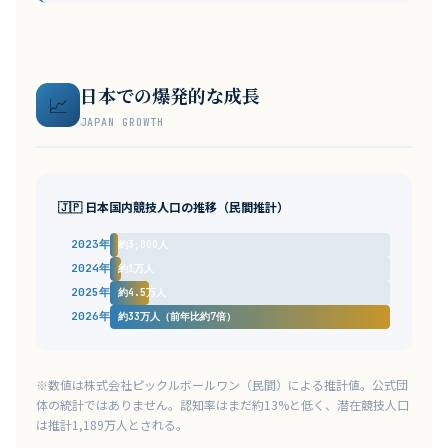
日本での爆発的な成長
📈
JAPAN GROWTH
🇯🇵 日本国内競技人口の推移（民間推計）
2023年
約3,000人
2024年
約1万人
2025年
約4.5万人
2026年
約33万人（前年比約7倍）
※数値は株式会社ピックルボールワン（民間）による推計値。公式団
体の統計ではありません。認知率はまだ約13%と低く、潜在競技人口
は推計1,189万人とされる。