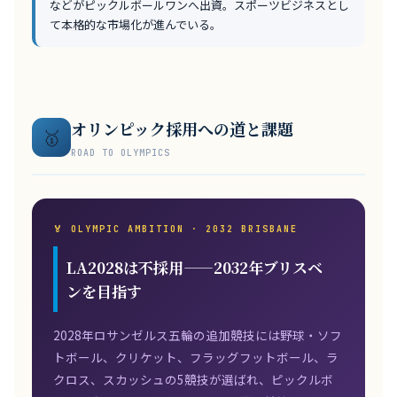
などがピックルボールワンへ出資。スポーツビジネスとし
て本格的な市場化が進んでいる。
オリンピック採用への道と課題
🥇
ROAD TO OLYMPICS
🏅 OLYMPIC AMBITION · 2032 BRISBANE
LA2028は不採用——2032年ブリスベ
ンを目指す
2028年ロサンゼルス五輪の追加競技には野球・ソフ
トボール、クリケット、フラッグフットボール、ラ
クロス、スカッシュの5競技が選ばれ、ピックルボ