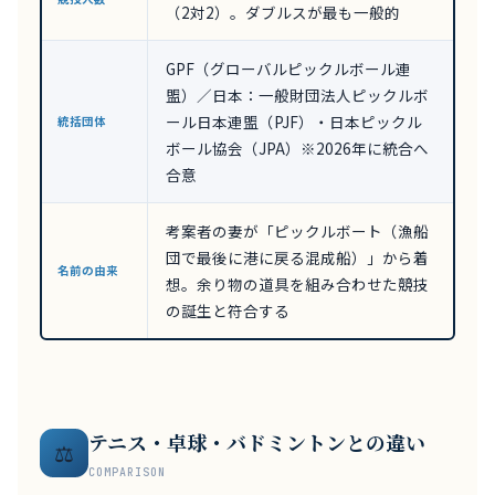
（2対2）。ダブルスが最も一般的
GPF（グローバルピックルボール連
盟）／日本：一般財団法人ピックルボ
ール日本連盟（PJF）・日本ピックル
統括団体
ボール協会（JPA）※2026年に統合へ
合意
考案者の妻が「ピックルボート（漁船
団で最後に港に戻る混成船）」から着
名前の由来
想。余り物の道具を組み合わせた競技
の誕生と符合する
テニス・卓球・バドミントンとの違い
⚖️
COMPARISON