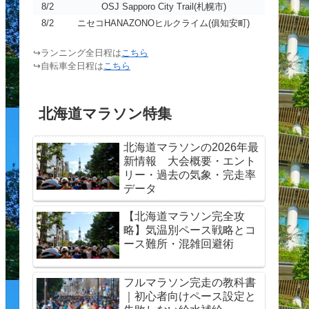
8/2
OSJ Sapporo City Trail(札幌市)
8/2
ニセコHANAZONOヒルクライム(俱知安町)
↪ランニング全日程は
こちら
↪自転車全日程は
こちら
北海道マラソン特集
北海道マラソンの2026年最
新情報 大会概要・エント
リー・過去の気象・完走率
データ
【北海道マラソン完全攻
略】気温別ペース戦略とコ
ース難所・混雑回避術
フルマラソン完走の教科書
｜初心者向けペース設定と