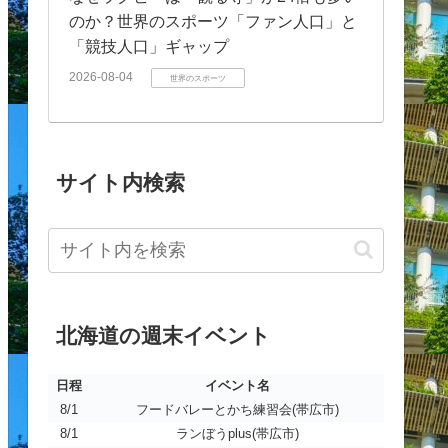
のか？世界のスポーツ「ファン人口」と
「競技人口」ギャップ
2026-08-04
世界のスポーツ
サイト内検索
北海道の週末イベント
日程
イベント名
日程
イベント名
8/1
フードバレーとかち練習会(帯広市)
8/1
ランぼうplus(帯広市)