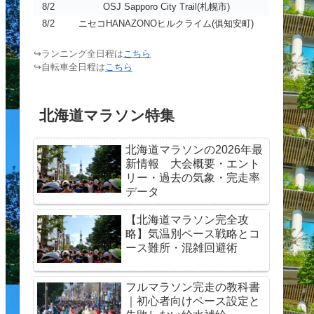
8/2
OSJ Sapporo City Trail(札幌市)
8/2
ニセコHANAZONOヒルクライム(俱知安町)
↪ランニング全日程は
こちら
↪自転車全日程は
こちら
北海道マラソン特集
北海道マラソンの2026年最
新情報 大会概要・エント
リー・過去の気象・完走率
データ
【北海道マラソン完全攻
略】気温別ペース戦略とコ
ース難所・混雑回避術
フルマラソン完走の教科書
｜初心者向けペース設定と