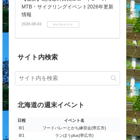
MTB・サイクリングイベント2026年更新
情報
2026-08-03
サイクルイベント
サイト内検索
北海道の週末イベント
日程
イベント名
日程
イベント名
8/1
フードバレーとかち練習会(帯広市)
8/1
ランぼうplus(帯広市)